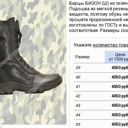
Берцы БИЗОН (Ш) из теля
Подошва из мягкой резин
веществ, поэтому обувь не
прошита прорезиненной ни
изготовлены по ГОСТу и в
соответствия. Размеры со
Укажите
количество тов
Цена
Размер
от 1500 ру
39
4050 руб
40
4050 руб
41
4050 руб
42
4050 руб
43
4050 руб
44
4050 руб
45
4050 руб