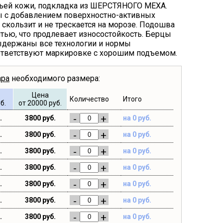
чьей кожи, подкладка из ШЕРСТЯНОГО МЕХА.
ы с добавлением поверхностно-активных
 скользит и не трескается на морозе. Подошва
тью, что продлевает износостойкость. Берцы
ыдержаны все технологии и нормы
ответствуют маркировке с хорошим подъемом.
ара
необходимого размера:
Цена
Количество
Итого
б.
от 20000 руб.
-
+
.
3800 руб.
на 0 руб.
-
+
.
3800 руб.
на 0 руб.
-
+
.
3800 руб.
на 0 руб.
-
+
.
3800 руб.
на 0 руб.
-
+
.
3800 руб.
на 0 руб.
-
+
.
3800 руб.
на 0 руб.
-
+
.
3800 руб.
на 0 руб.