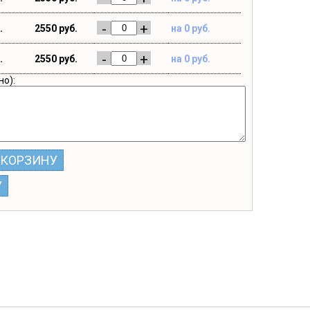
-
+
.
2550 руб.
на 0 руб.
-
+
.
2550 руб.
на 0 руб.
но):
 КОРЗИНУ
У