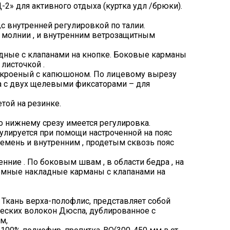
» для активного отдыха (куртка удл /брюки).
,с внутренней регулировкой по талии.
а молнии , и внутренним ветрозащитным
дные с клапанами на кнопке. Боковые карманы
листочкой .
нокроеный с капюшоном. По лицевому вырезу
а с двух щелевыми фиксаторами – для
етой на резинке.
по нижнему срезу имеется регулировка.
улируется при помощи настроченной на пояс
ремень и внутренним , продетым сквозь пояс
ние . По боковым швам , в области бедра , на
мные накладные карманы с клапанами на
Ткань верха-полофлис, представляет собой
ческих волокон Дюспа, дублированное с
м,