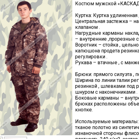
Костюм мужской «КАСКАД-2
Куртка: Куртка удлиненная 
Центральная застежка – н
клапаном .
Нагрудные карманы накла
– внутренние ,прорезные с 
Воротник – стойка , цель
капюшона продета резинк
регулировки .
Рукава – втачные , с манж
Брюки: прямого силуэта , 
Ширина по линии талии рег
резинкой , шлевками под 
шнуром с наконечниками .
Боковые карманы – внутрен
брюках расположены объе
кнопке.
Используемые материалы: 
тканое полотно из синтети
изнаночной стороны флисо