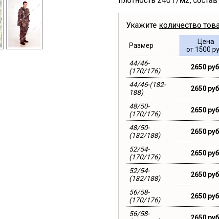
плотность 240 г/м2, соста
Укажите
количество тов
Цена
Размер
от 1500 ру
44/46-
2650 руб
(170/176)
44/46-(182-
2650 руб
188)
48/50-
2650 руб
(170/176)
48/50-
2650 руб
(182/188)
52/54-
2650 руб
(170/176)
52/54-
2650 руб
(182/188)
56/58-
2650 руб
(170/176)
56/58-
2650 руб