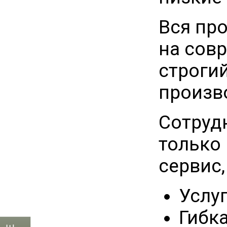
Вся пр
на сов
строги
произв
Сотруд
только
сервис,
Услу
Гибк