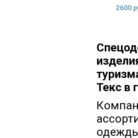
2600 р
Спецод
издели
туризм
Текс в 
Компани
ассорт
одежды