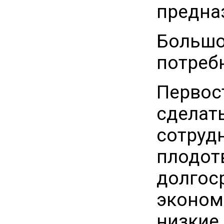
предна
Большо
потреб
Первост
сделат
сотруд
плодот
долгоср
экономи
низкие