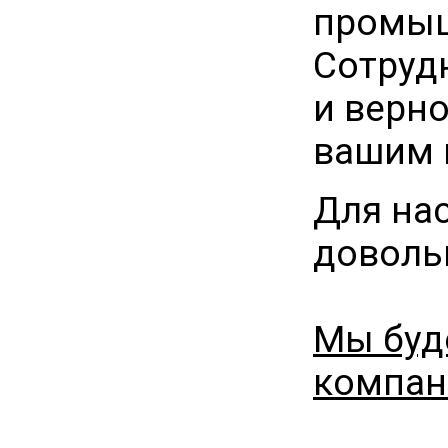
промыш
Cотруд
и верн
вашим 
Для на
доволь
Мы буд
компан